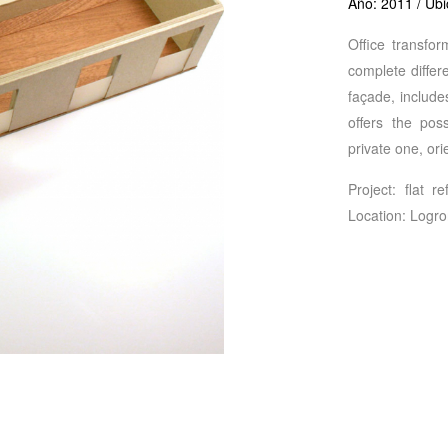
Año: 2011 / Ubi
Office transfor
complete differ
façade, include
offers the poss
private one, or
Project: flat 
Location: Logroñ